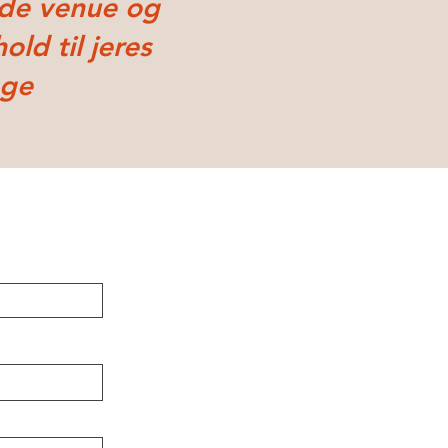
yde
venue og
old til jere
s
age