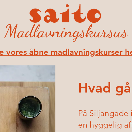
Madlavningskursus
e vores åbne madlavningskurser h
Hvad gå
På Siljangade i
en hyggelig aft