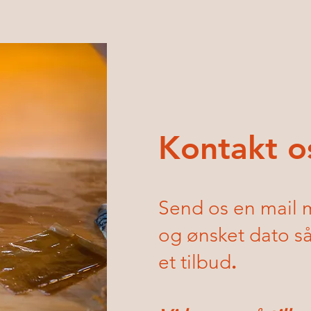
Kontakt os
Send os en mail 
og ønsket dato så
.
et tilbud