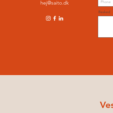
hej@saito.dk
Besked
Ve