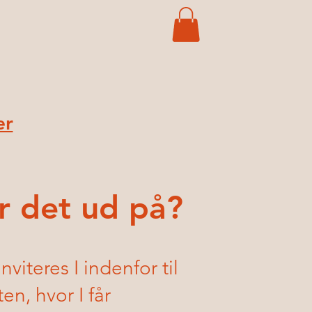
er
r det ud på?
nviteres I indenfor til
en, hvor I får