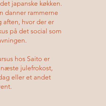
 det japanske køkken.
en danner rammerne
 aften, hvor der er
okus på det social som
avningen
.
rsus hos Saito er
s næste julefrokost,
ag eller et andet
ent.