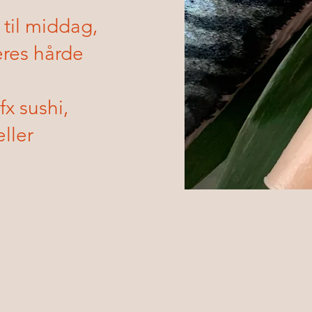
 til middag,
eres hårde
fx sushi,
ller