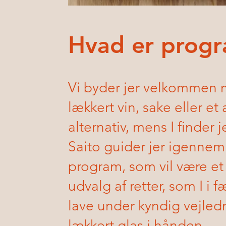
Hvad er prog
Vi byder jer velkommen 
lækkert vin, sake eller et 
alternativ, mens I finder jer
Saito guider jer igenne
program, som vil være e
udvalg af retter, som I i f
lave under kyndig vejled
lækkert glas i hånden.