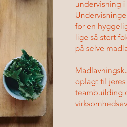
undervisning i
Undervisning
for en hyggelig
lige så stort f
på selve madl
Madlavningsku
oplagt til jere
teambuilding d
virksomhedsev