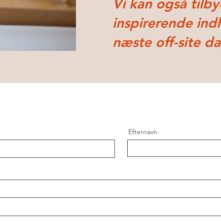
Vi kan også tilb
inspirerende indh
næste
off-site d
Efternavn