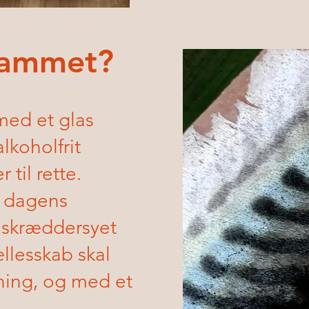
rammet?
med et glas
alkoholfrit
 til rette.
m dagens
t skræddersyet
ællesskab skal
ning, og med et