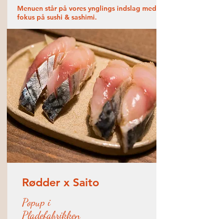
Menuen står på vores ynglings indslag med
fokus på sushi & sashimi.
Rødder x Saito
Popup i
Pladefabrikken