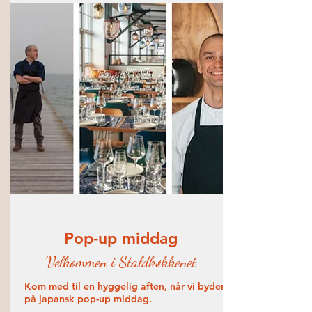
Pop-up middag
Velkommen i Staldkøkkenet
Kom med til en hyggelig aften, når vi byder
på japansk pop-up middag.