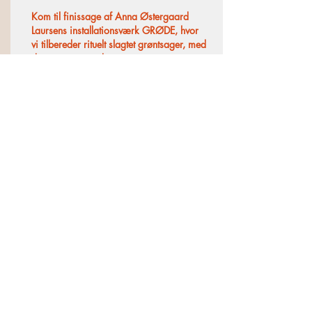
Kom til finissage af Anna Østergaard
Laursens installationsværk GRØDE,
hvor
vi
tilbereder rituelt slagtet grøntsager, med
den største respekt.
Madland - gentænk
maddanmark
Madlavningskurser